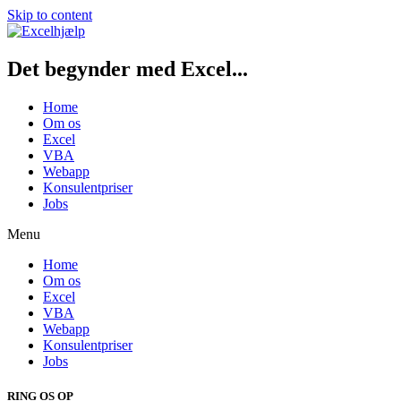
Skip to content
Det begynder med Excel...
Home
Om os
Excel
VBA
Webapp
Konsulentpriser
Jobs
Menu
Home
Om os
Excel
VBA
Webapp
Konsulentpriser
Jobs
RING OS OP