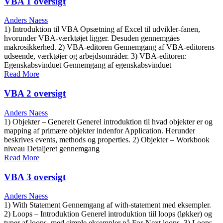
VBA 1 oversigt
Anders Naess
1) Introduktion til VBA Opsætning af Excel til udvikler-fanen,
hvorunder VBA-værktøjet ligger. Desuden gennemgåes
makrosikkerhed. 2) VBA-editoren Gennemgang af VBA-editorens
udseende, værktøjer og arbejdsområder. 3) VBA-editoren:
Egenskabsvinduet Gennemgang af egenskabsvinduet
Read More
VBA 2 oversigt
Anders Naess
1) Objekter – Generelt Generel introduktion til hvad objekter er og
mapping af primære objekter indenfor Application. Herunder
beskrives events, methods og properties. 2) Objekter – Workbook
niveau Detaljeret gennemgang
Read More
VBA 3 oversigt
Anders Naess
1) With Statement Gennemgang af with-statement med eksempler.
2) Loops – Introduktion Generel introduktion tiil loops (løkker) og
typer af loops, med simple eksempler på For-Next loops. 3) Loops –