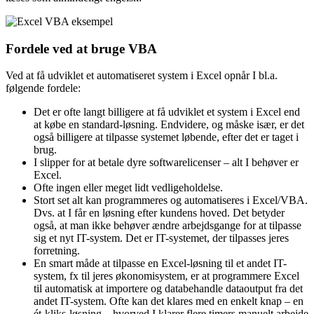
Fordele ved at bruge VBA
Ved at få udviklet et automatiseret system i Excel opnår I bl.a.
følgende fordele:
Det er ofte langt billigere at få udviklet et system i Excel end
at købe en standard-løsning. Endvidere, og måske især, er det
også billigere at tilpasse systemet løbende, efter det er taget i
brug.
I slipper for at betale dyre softwarelicenser – alt I behøver er
Excel.
Ofte ingen eller meget lidt vedligeholdelse.
Stort set alt kan programmeres og automatiseres i Excel/VBA.
Dvs. at I får en løsning efter kundens hoved. Det betyder
også, at man ikke behøver ændre arbejdsgange for at tilpasse
sig et nyt IT-system. Det er IT-systemet, der tilpasses jeres
forretning.
En smart måde at tilpasse en Excel-løsning til et andet IT-
system, fx til jeres økonomisystem, er at programmere Excel
til automatisk at importere og databehandle dataoutput fra det
andet IT-system. Ofte kan det klares med en enkelt knap – en
ét-kliks-løsning – hvorved I klarer flere timers manuelt arbejde