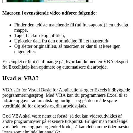
Macroen i ovenstående video udfører følgende:
Finder den ældste matchende fil (ud fra søgeord) i en udvalgt
mappe,
Tager backup-kopi af filen,
Uploader data fra den oprindelige fil i et masterark,
Og sletter originalfilen, så macroen er klar til at køre igen
dagen efter.
Eksemplet er blot ét af mange på, hvordan du med en VBA ekspert
fra Excelhjælp kan optimere og automatisere dit arbejde.
Hvad er VBA?
VBA står for Visual Basic for Applications og er Excels indbyggede
programmeringssprog. Med VBA kan du programmere Excel til at
udføre opgaver automatisk og hurtigt – og på den måde spare
værdifuld tid for dig selv og din arbejdsplads.
God VBA skal være nemt at forstå, så det kan videreudvikles af
andre programmører på et senere tidspunkt. Bruger man forståelige
variabelnavne og pæn og enkel kode, så kan det somme tider næsten
læses som almindeligt engelsk: