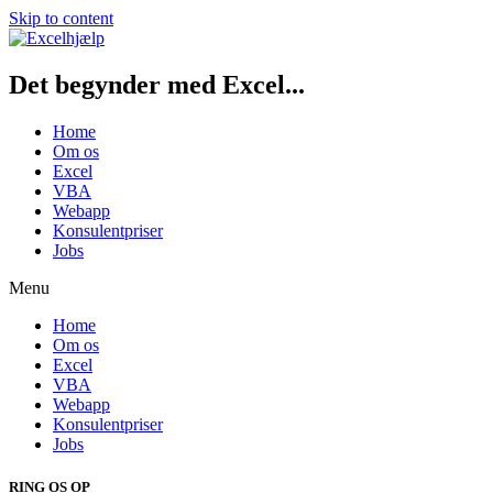
Skip to content
Det begynder med Excel...
Home
Om os
Excel
VBA
Webapp
Konsulentpriser
Jobs
Menu
Home
Om os
Excel
VBA
Webapp
Konsulentpriser
Jobs
RING OS OP