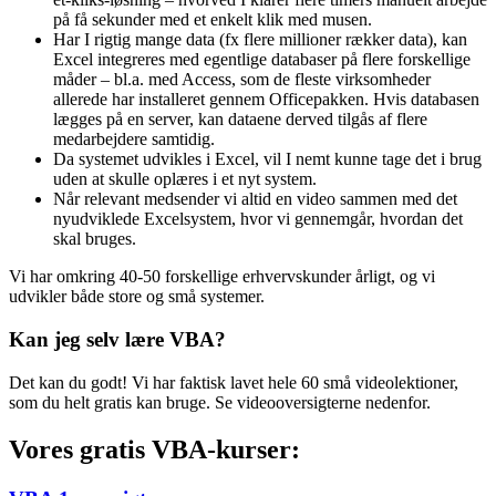
på få sekunder med et enkelt klik med musen.
Har I rigtig mange data (fx flere millioner rækker data), kan
Excel integreres med egentlige databaser på flere forskellige
måder – bl.a. med Access, som de fleste virksomheder
allerede har installeret gennem Officepakken. Hvis databasen
lægges på en server, kan dataene derved tilgås af flere
medarbejdere samtidig.
Da systemet udvikles i Excel, vil I nemt kunne tage det i brug
uden at skulle oplæres i et nyt system.
Når relevant medsender vi altid en video sammen med det
nyudviklede Excelsystem, hvor vi gennemgår, hvordan det
skal bruges.
Vi har omkring 40-50 forskellige erhvervskunder årligt, og vi
udvikler både store og små systemer.
Kan jeg selv lære VBA?
Det kan du godt! Vi har faktisk lavet hele 60 små videolektioner,
som du helt gratis kan bruge. Se videooversigterne nedenfor.
Vores gratis VBA-kurser: