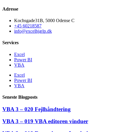
Adresse
Kochsgade31B, 5000 Odense C
+45 60218587
info@excelhjælp.dk
Services
Excel
Power BI
VBA
Excel
Power BI
VBA
Seneste Blogposts
VBA 3 – 020 Fejlhåndtering
VBA 3 – 019 VBA editoren vinduer