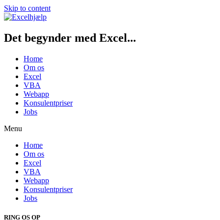
Skip to content
Det begynder med Excel...
Home
Om os
Excel
VBA
Webapp
Konsulentpriser
Jobs
Menu
Home
Om os
Excel
VBA
Webapp
Konsulentpriser
Jobs
RING OS OP