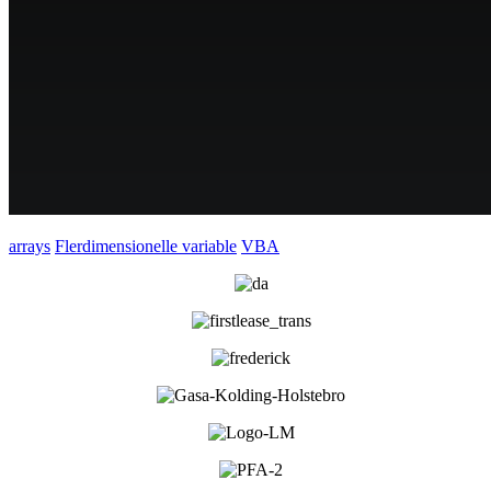
arrays
Flerdimensionelle variable
VBA