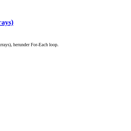
rays)
(arrays), herunder For-Each loop.