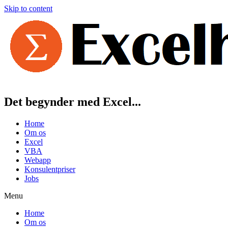
Skip to content
Det begynder med Excel...
Home
Om os
Excel
VBA
Webapp
Konsulentpriser
Jobs
Menu
Home
Om os