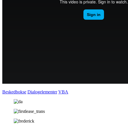
Beskedbokse
Dialogelementer
VBA