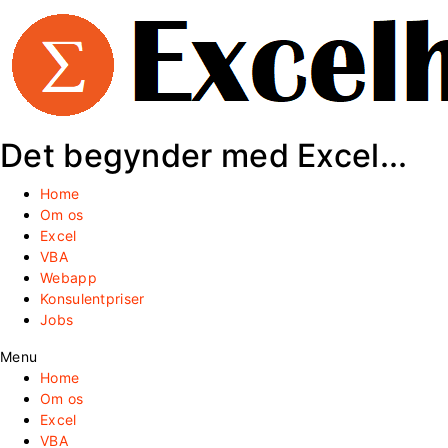
Det begynder med Excel...
Home
Om os
Excel
VBA
Webapp
Konsulentpriser
Jobs
Menu
Home
Om os
Excel
VBA