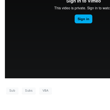
Sub
Subs
VBA