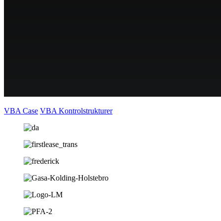
VBA Case
VBA Kontrolstrukturer