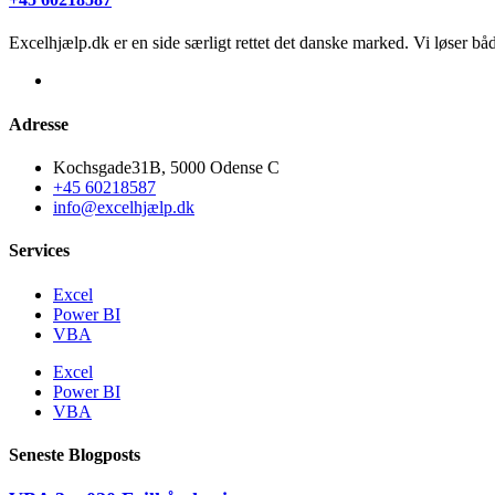
Excelhjælp.dk er en side særligt rettet det danske marked. Vi løser b
Adresse
Kochsgade31B, 5000 Odense C
+45 60218587
info@excelhjælp.dk
Services
Excel
Power BI
VBA
Excel
Power BI
VBA
Seneste Blogposts