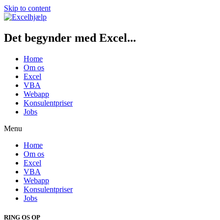
Skip to content
Det begynder med Excel...
Home
Om os
Excel
VBA
Webapp
Konsulentpriser
Jobs
Menu
Home
Om os
Excel
VBA
Webapp
Konsulentpriser
Jobs
RING OS OP