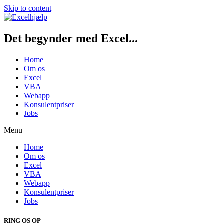
Skip to content
Det begynder med Excel...
Home
Om os
Excel
VBA
Webapp
Konsulentpriser
Jobs
Menu
Home
Om os
Excel
VBA
Webapp
Konsulentpriser
Jobs
RING OS OP