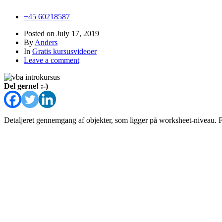
+45 60218587
Posted on
July 17, 2019
By
Anders
In
Gratis kursusvideoer
Leave a comment
Del gerne! :-)
Detaljeret gennemgang af objekter, som ligger på worksheet-niveau. F