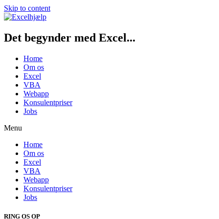
Skip to content
Det begynder med Excel...
Home
Om os
Excel
VBA
Webapp
Konsulentpriser
Jobs
Menu
Home
Om os
Excel
VBA
Webapp
Konsulentpriser
Jobs
RING OS OP